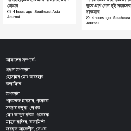
গ্রেপ্তার
ডুবে প্রাণ গেল দুই সন্তানের
চাকমার
4 hours ago
Southeast Asia
Journal
4 hours ago
Southeast
Journal
আমাদের সম্পর্কে-
প্রধান উপদেষ্টা
হোসাইন মোঃ আজহার
কলামিস্ট
উপদেষ্টা
পারভেজ হায়দার, গবেষক
সন্তোষ বড়ুয়া, লেখক
মোঃ আব্দুর রউফ, গবেষক
মামুন রাজিব, কলামিস্ট
জয়নুল আবেদীন, লেখক