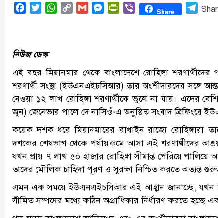
Facebook
Twitter
WhatsApp
Copy
Gmail
Messenger
PrintFriendly
Viber
Tele
Shar
Share
Link
নিউজ ডেস্ক
এই বছর মিয়ানমার থেকে বাংলাদেশে রোহিঙ্গা শরণার্থীদের গণ
শরণার্থী সংস্থা (ইউএনএইচসিআর) তার অংশীদারদের সঙ্গে আন্তর্জ
নেওয়া ১২ লাখ রোহিঙ্গা শরণার্থীকে ভুলে না যায়। এদের বেশি
জুন) জেনেভার পালে দে নাসিওঁ-এ অনুষ্ঠিত সংবাদ ব্রিফিংয়ে
কয়েক দশক ধরে মিয়ানমারের রাখাইন রাজ্যে রোহিঙ্গারা 
দশকের শেষভাগ থেকে পর্যায়ক্রমে আসা এই শরণার্থীদের আশ
যখন প্রায় ৭ লাখ ৫০ হাজার রোহিঙ্গা সীমান্ত পেরিয়ে পালিয়ে
তাদের মৌলিক চাহিদা পূরণ ও সুরক্ষা নিশ্চিত করতে অত্যন্ত গুরুত্
এমন এক সময়ে ইউএনএইচসিআর এই আহ্বান জানাচ্ছে, যখন বি
সীমিত সম্পদের মধ্যে কঠিন অগ্রাধিকার নির্ধারণ করতে হচ্ছে এব