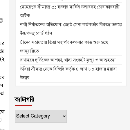
মেহেরপুর সীমান্তে ৫১ হাজার মার্কিন ডলারসহ চোরাকারবারী
আটক
নারী নির্যাতনের অভিযোগ: জ্যেষ্ঠ সেনা কর্মকর্তার বিরুদ্ধে তদন্তে
উচ্চপদস্থ বোর্ড গঠন
চীনের সহায়তায় তিস্তা মহাপরিকল্পনার কাজ শুরু হচ্ছে
ঘের
্রয়
জানুয়ারিতে
 (২
রাখাইনে দুর্ভিক্ষের আশঙ্কা, খাদ্য সংকটে মৃত্যু ও আত্মহত্যা
উখিয়া সীমান্ত থেকে বিজিবি কর্তৃক ৪ লাখ ৮০ হাজার ইয়াবা
ের
উদ্ধার
ে,
য়তা
ক্যাটাগরি
লে
ক্যাটাগরি
ে।