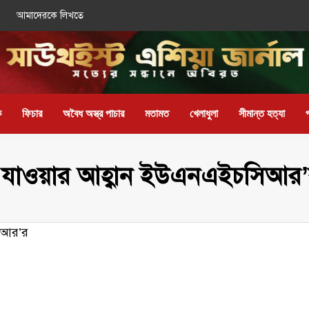
আমাদেরকে লিখতে
ক
ফিচার
অবৈধ অস্ত্র পাচার
মতামত
খেলাধুলা
সীমান্ত হত্যা
না যাওয়ার আহ্বান ইউএনএইচসিআর