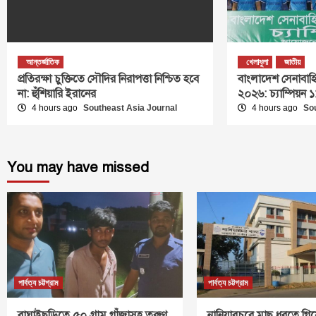
আন্তর্জাতিক
খেলাধুলা
জাতীয়
প্রতিরক্ষা চুক্তিতে সৌদির নিরাপত্তা নিশ্চিত হবে
বাংলাদেশ সেনাবাহি
না: হুঁশিয়ারি ইরানের
২০২৬: চ্যাম্পিয়ন
4 hours ago
Southeast Asia Journal
4 hours ago
So
You may have missed
পার্বত্য চট্টগ্রাম
পার্বত্য চট্টগ্রাম
বাঘাইছড়িতে ৫০ গ্রাম গাঁজাসহ তরুণ
নানিয়ারচরে মাছ ধরতে গিয়