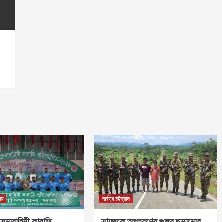
ীয়
পার্বত্য চট্টগ্রাম
সেনাবাহিনী কাবাডি
সাজেকে অপহরণের গুজব ছড়ানোর