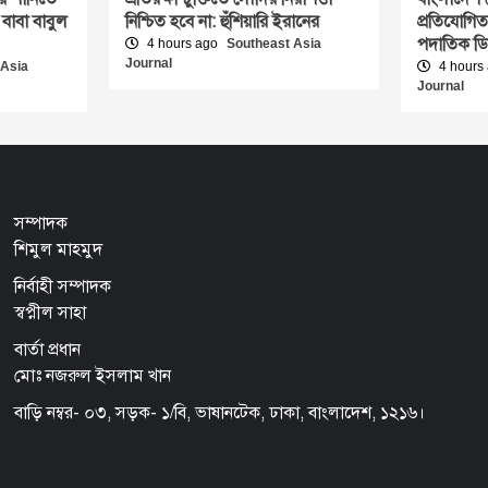
 বাবা বাবুল
নিশ্চিত হবে না: হুঁশিয়ারি ইরানের
প্রতিযোগিত
পদাতিক ড
4 hours ago
Southeast Asia
Journal
 Asia
4 hours
Journal
সম্পাদক
শিমুল মাহমুদ
নির্বাহী সম্পাদক
স্বপ্নীল সাহা
বার্তা প্রধান
মোঃ নজরুল ইসলাম খান
বাড়ি নম্বর- ০৩, সড়ক- ১/বি, ভাষানটেক, ঢাকা, বাংলাদেশ, ১২১৬।