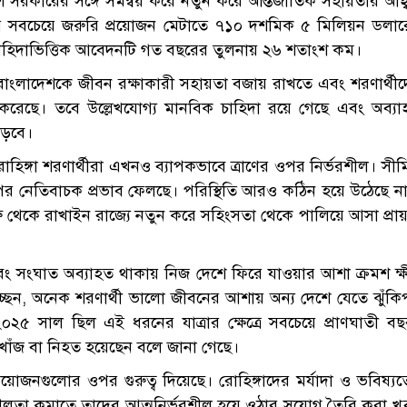
কারের সঙ্গে সমন্বয় করে নতুন করে আন্তর্জাতিক সহায়তার আহ্
রদায়ের সবচেয়ে জরুরি প্রয়োজন মেটাতে ৭১০ দশমিক ৫ মিলিয়ন ডলা
চাহিদাভিত্তিক আবেদনটি গত বছরের তুলনায় ২৬ শতাংশ কম।
ন বাংলাদেশকে জীবন রক্ষাকারী সহায়তা বজায় রাখতে এবং শরণার্থী
ায়তা করেছে। তবে উল্লেখযোগ্য মানবিক চাহিদা রয়ে গেছে এবং অব্য
াড়বে।
োহিঙ্গা শরণার্থীরা এখনও ব্যাপকভাবে ত্রাণের ওপর নির্ভরশীল। সী
র নেতিবাচক প্রভাব ফেলছে। পরিস্থিতি আরও কঠিন হয়ে উঠেছে না
 শুরু থেকে রাখাইন রাজ্যে নতুন করে সহিংসতা থেকে পালিয়ে আসা প্রা
 এবং সংঘাত অব্যাহত থাকায় নিজ দেশে ফিরে যাওয়ার আশা ক্রমশ ক্
চ্ছেন, অনেক শরণার্থী ভালো জীবনের আশায় অন্য দেশে যেতে ঝুঁকিপূ
 ২০২৫ সাল ছিল এই ধরনের যাত্রার ক্ষেত্রে সবচেয়ে প্রাণঘাতী ব
নিখোঁজ বা নিহত হয়েছেন বলে জানা গেছে।
য়োজনগুলোর ওপর গুরুত্ব দিয়েছে। রোহিঙ্গাদের মর্যাদা ও ভবিষ্য
শীলতা কমাতে তাদের আত্মনির্ভরশীল হয়ে ওঠার সুযোগ তৈরি করা খ