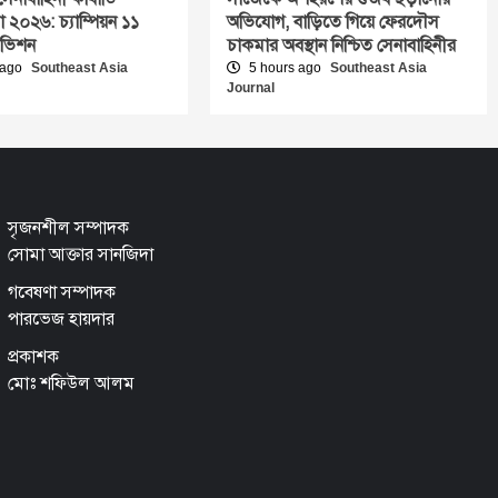
া ২০২৬: চ্যাম্পিয়ন ১১
অভিযোগ, বাড়িতে গিয়ে ফেরদৌস
িভিশন
চাকমার অবস্থান নিশ্চিত সেনাবাহিনীর
 ago
Southeast Asia
5 hours ago
Southeast Asia
Journal
সৃজনশীল সম্পাদক
সোমা আক্তার সানজিদা
গবেষণা সম্পাদক
পারভেজ হায়দার
প্রকাশক
মোঃ শফিউল আলম