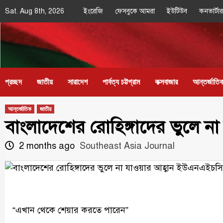
Skip
Sat. Aug 8th, 2026
ইংরেজি
ফেসবুকে আমরা
ইউটিউব
কনভার্টার
to
content
Southeast
IN SEARCH OF THE TRUTH
Asia Journal
প্রচ্ছদ
জাতীয়
সারাদেশ
পার্বত্য চট্টগ্রাম
কক্সবাজার
আন্তর্জাতি
আন্তর্জাতিক
জাতীয়
বাংলাদেশের রোহিঙ্গাদের ভুলে 
2 months ago
Southeast Asia Journal
“এখান থেকে শেয়ার করতে পারেন”