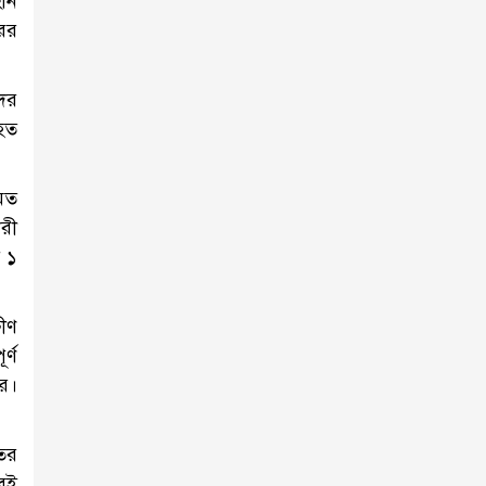
বান
রের
দের
াহত
মিত
রী
য় ১
ষীণ
র্ণ
ছর।
তের
ুবই