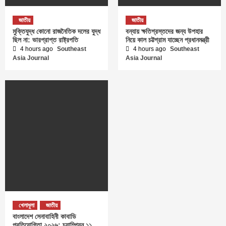
জাতীয়
জাতীয়
মুক্তিযুদ্ধ কোনো রাজনৈতিক দলের যুদ্ধ
বন্যায় ক্ষতিগ্রস্তদের জন্য উপহার
ছিল না: ভারপ্রাপ্ত রাষ্ট্রপতি
নিয়ে কাল চট্টগ্রাম যাচ্ছেন প্রধানমন্ত্রী
4 hours ago
Southeast
4 hours ago
Southeast
Asia Journal
Asia Journal
খেলাধুলা
জাতীয়
বাংলাদেশ সেনাবাহিনী কাবাডি
প্রতিযোগিতা ২০২৬: চ্যাম্পিয়ন ১১