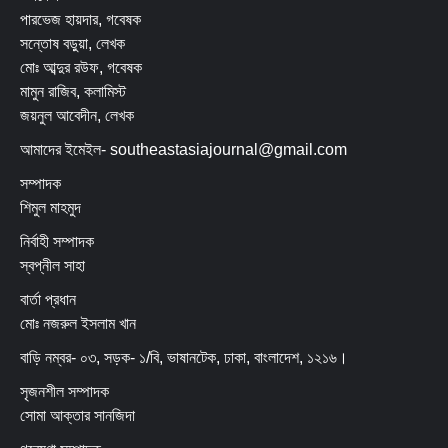
পারভেজ হায়দার, গবেষক
সন্তোষ বড়ুয়া, লেখক
মোঃ আব্দুর রউফ, গবেষক
মামুন রাজিব, কলামিস্ট
জয়নুল আবেদীন, লেখক
আমাদের ইমেইল- southeastasiajournal@gmail.com
সম্পাদক
শিমুল মাহমুদ
নির্বাহী সম্পাদক
স্বপ্নীল সাহা
বার্তা প্রধান
মোঃ নজরুল ইসলাম খান
বাড়ি নম্বর- ০৩, সড়ক- ১/বি, ভাষানটেক, ঢাকা, বাংলাদেশ, ১২১৬।
সৃজনশীল সম্পাদক
সোমা আক্তার সানজিদা