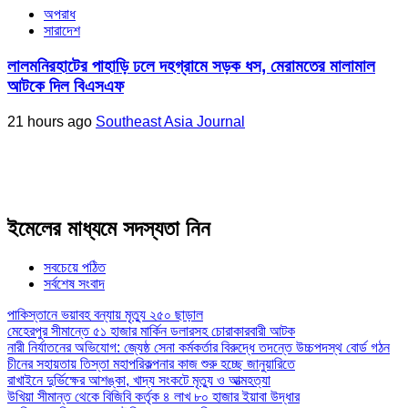
অপরাধ
সারাদেশ
লালমনিরহাটের পাহাড়ি ঢলে দহগ্রামে সড়ক ধস, মেরামতের মালামাল
আটকে দিল বিএসএফ
21 hours ago
Southeast Asia Journal
ইমেলের মাধ্যমে সদস্যতা নিন
সবচেয়ে পঠিত
সর্বশেষ সংবাদ
পাকিস্তানে ভয়াবহ বন্যায় মৃত্যু ২৫০ ছাড়াল
মেহেরপুর সীমান্তে ৫১ হাজার মার্কিন ডলারসহ চোরাকারবারী আটক
নারী নির্যাতনের অভিযোগ: জ্যেষ্ঠ সেনা কর্মকর্তার বিরুদ্ধে তদন্তে উচ্চপদস্থ বোর্ড গঠন
চীনের সহায়তায় তিস্তা মহাপরিকল্পনার কাজ শুরু হচ্ছে জানুয়ারিতে
রাখাইনে দুর্ভিক্ষের আশঙ্কা, খাদ্য সংকটে মৃত্যু ও আত্মহত্যা
উখিয়া সীমান্ত থেকে বিজিবি কর্তৃক ৪ লাখ ৮০ হাজার ইয়াবা উদ্ধার