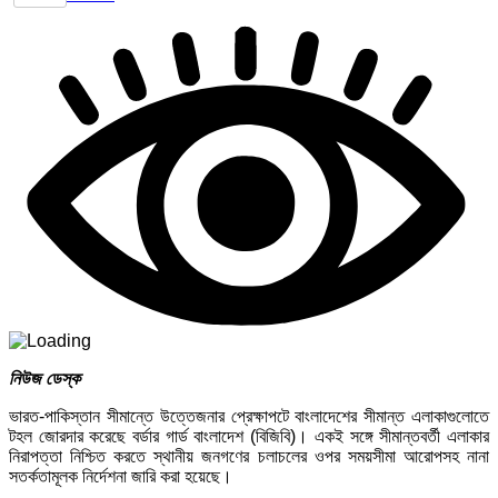
নিউজ ডেস্ক
ভারত-পাকিস্তান সীমান্তে উত্তেজনার প্রেক্ষাপটে বাংলাদেশের সীমান্ত এলাকাগুলোতে
টহল জোরদার করেছে বর্ডার গার্ড বাংলাদেশ (বিজিবি)। একই সঙ্গে সীমান্তবর্তী এলাকার
নিরাপত্তা নিশ্চিত করতে স্থানীয় জনগণের চলাচলের ওপর সময়সীমা আরোপসহ নানা
সতর্কতামূলক নির্দেশনা জারি করা হয়েছে।