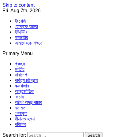
Skip to content
Fri. Aug 7th, 2026
ইংরেজি
ফেসবুকে আমরা
ইউটিউব
কনভার্টার
আমাদেরকে লিখতে
Primary Menu
Southeast Asia Journal
In Search of the Truth
Southeast Asia Journal
প্রচ্ছদ
জাতীয়
সারাদেশ
পার্বত্য চট্টগ্রাম
কক্সবাজার
আন্তর্জাতিক
ফিচার
অবৈধ অস্ত্র পাচার
মতামত
খেলাধুলা
সীমান্ত হত্যা
পরিবেশ
Search for: