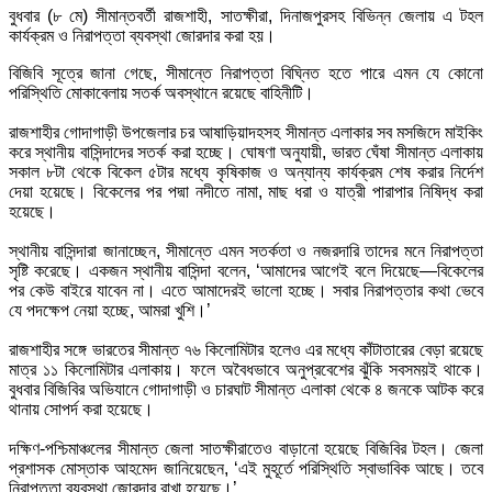
বুধবার (৮ মে) সীমান্তবর্তী রাজশাহী, সাতক্ষীরা, দিনাজপুরসহ বিভিন্ন জেলায় এ টহল
কার্যক্রম ও নিরাপত্তা ব্যবস্থা জোরদার করা হয়।
বিজিবি সূত্রে জানা গেছে, সীমান্তে নিরাপত্তা বিঘ্নিত হতে পারে এমন যে কোনো
পরিস্থিতি মোকাবেলায় সতর্ক অবস্থানে রয়েছে বাহিনীটি।
রাজশাহীর গোদাগাড়ী উপজেলার চর আষাড়িয়াদহসহ সীমান্ত এলাকার সব মসজিদে মাইকিং
করে স্থানীয় বাসিন্দাদের সতর্ক করা হচ্ছে। ঘোষণা অনুযায়ী, ভারত ঘেঁষা সীমান্ত এলাকায়
সকাল ৮টা থেকে বিকেল ৫টার মধ্যে কৃষিকাজ ও অন্যান্য কার্যক্রম শেষ করার নির্দেশ
দেয়া হয়েছে। বিকেলের পর পদ্মা নদীতে নামা, মাছ ধরা ও যাত্রী পারাপার নিষিদ্ধ করা
হয়েছে।
স্থানীয় বাসিন্দারা জানাচ্ছেন, সীমান্তে এমন সতর্কতা ও নজরদারি তাদের মনে নিরাপত্তা
সৃষ্টি করেছে। একজন স্থানীয় বাসিন্দা বলেন, ‘আমাদের আগেই বলে দিয়েছে—বিকেলের
পর কেউ বাইরে যাবেন না। এতে আমাদেরই ভালো হচ্ছে। সবার নিরাপত্তার কথা ভেবে
যে পদক্ষেপ নেয়া হচ্ছে, আমরা খুশি।’
রাজশাহীর সঙ্গে ভারতের সীমান্ত ৭৬ কিলোমিটার হলেও এর মধ্যে কাঁটাতারের বেড়া রয়েছে
মাত্র ১১ কিলোমিটার এলাকায়। ফলে অবৈধভাবে অনুপ্রবেশের ঝুঁকি সবসময়ই থাকে।
বুধবার বিজিবির অভিযানে গোদাগাড়ী ও চারঘাট সীমান্ত এলাকা থেকে ৪ জনকে আটক করে
থানায় সোপর্দ করা হয়েছে।
দক্ষিণ-পশ্চিমাঞ্চলের সীমান্ত জেলা সাতক্ষীরাতেও বাড়ানো হয়েছে বিজিবির টহল। জেলা
প্রশাসক মোস্তাক আহমেদ জানিয়েছেন, ‘এই মুহূর্তে পরিস্থিতি স্বাভাবিক আছে। তবে
নিরাপত্তা ব্যবস্থা জোরদার রাখা হয়েছে।’