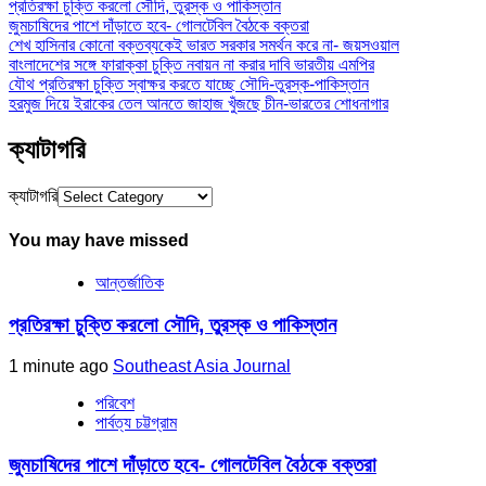
প্রতিরক্ষা চুক্তি করলো সৌদি, তুরস্ক ও পাকিস্তান
জুমচাষিদের পাশে দাঁড়াতে হবে- গোলটেবিল বৈঠকে বক্তরা
শেখ হাসিনার কোনো বক্তব্যকেই ভারত সরকার সমর্থন করে না- জয়সওয়াল
বাংলাদেশের সঙ্গে ফারাক্কা চুক্তি নবায়ন না করার দাবি ভারতীয় এমপির
যৌথ প্রতিরক্ষা চুক্তি স্বাক্ষর করতে যাচ্ছে সৌদি-তুরস্ক-পাকিস্তান
হরমুজ দিয়ে ইরাকের তেল আনতে জাহাজ খুঁজছে চীন-ভারতের শোধনাগার
ক্যাটাগরি
ক্যাটাগরি
You may have missed
আন্তর্জাতিক
প্রতিরক্ষা চুক্তি করলো সৌদি, তুরস্ক ও পাকিস্তান
1 minute ago
Southeast Asia Journal
পরিবেশ
পার্বত্য চট্টগ্রাম
জুমচাষিদের পাশে দাঁড়াতে হবে- গোলটেবিল বৈঠকে বক্তরা