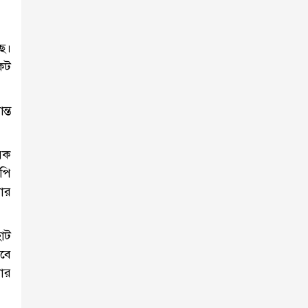
ে।
ংকট
ন্ত
য়ক
উপি
ার
হাট
াবে
ার