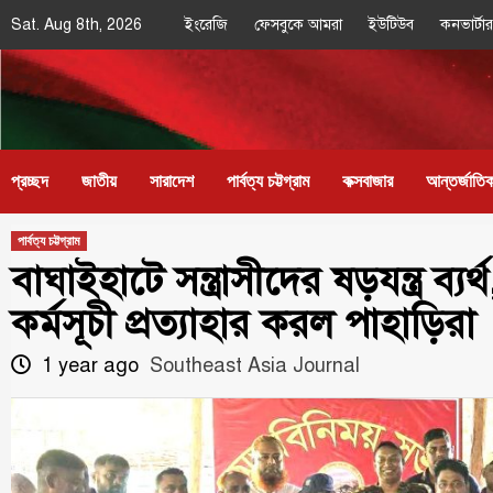
Skip
Sat. Aug 8th, 2026
ইংরেজি
ফেসবুকে আমরা
ইউটিউব
কনভার্টার
to
content
Southeast
IN SEARCH OF THE TRUTH
Asia Journal
প্রচ্ছদ
জাতীয়
সারাদেশ
পার্বত্য চট্টগ্রাম
কক্সবাজার
আন্তর্জাতি
পার্বত্য চট্টগ্রাম
বাঘাইহাটে সন্ত্রাসীদের ষড়যন্ত্র ব্
কর্মসূচী প্রত্যাহার করল পাহাড়িরা
1 year ago
Southeast Asia Journal