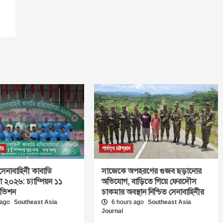
ীয়
পার্বত্য চট্টগ্রাম
সেনাবাহিনী কাবাডি
সাজেকে অপহরণের গুজব ছড়ানোর
া ২০২৬: চ্যাম্পিয়ন ১১
অভিযোগ, বাড়িতে গিয়ে ফেরদৌস
িভিশন
চাকমার অবস্থান নিশ্চিত সেনাবাহিনীর
 ago
Southeast Asia
6 hours ago
Southeast Asia
Journal