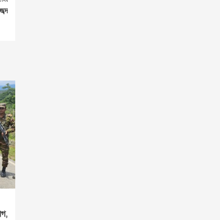
জব্দ
গ,