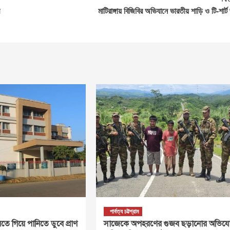
মাটিরাঙ্গায় বিজিবির অভিযানে ভারতীয় শাড়ি ও টি-শার্ট 
পার্বত্য চট্টগ্রাম
তে গিয়ে পানিতে ডুবে প্রাণ
সাজেকে অপহরণের গুজব ছড়ানোর অভিযো