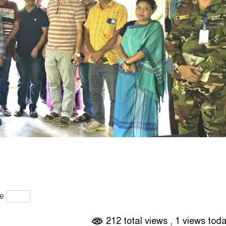
gram
e
212 total views
, 1 views tod