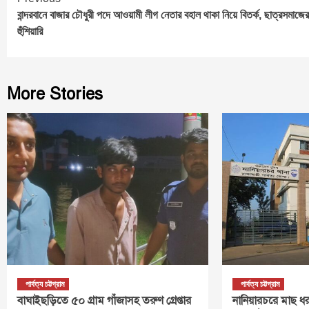
Continue
বান্দরবানে বাজার চৌধুরী পদে আওয়ামী লীগ নেতার বহাল থাকা নিয়ে বিতর্ক, ছাত্রসমাজের
Reading
হুঁশিয়ারি
More Stories
পার্বত্য চট্টগ্রাম
পার্বত্য চট্টগ্রাম
বাঘাইছড়িতে ৫০ গ্রাম গাঁজাসহ তরুণ গ্রেপ্তার
নানিয়ারচরে মাছ ধর