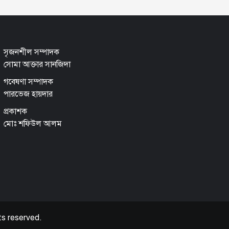
সৃজনশীল সম্পাদক
সোমা আক্তার সানজিদা
গবেষণা সম্পাদক
পারভেজ হায়দার
প্রকাশক
মোঃ শফিউল আলম
ts reserved.