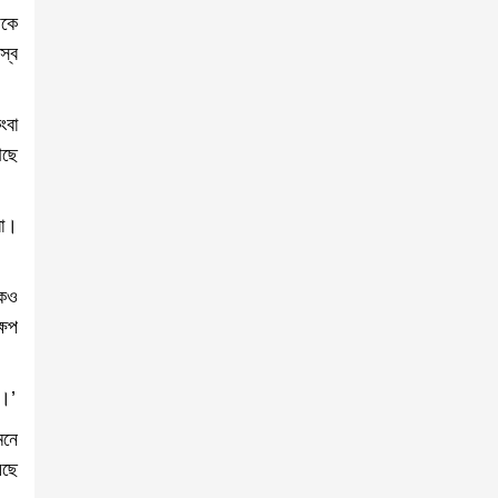
েকে
স্ব
ংবা
আছে
রা।
কেও
ষেপ
ে।’
মনে
েছে