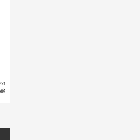
xt
র্মি