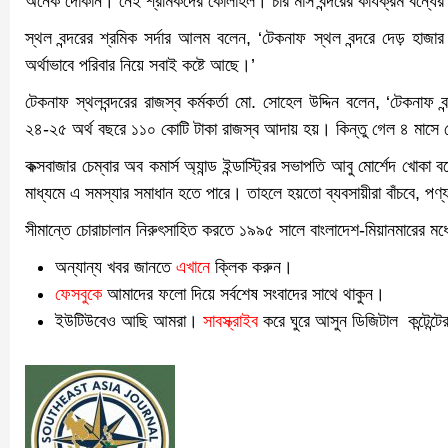
অনেক দোকান। নেই শ্রমিকদের কোলাহল। চার মাস বন্দরের কার্যক্রম বন্ধের
স্থল বন্দরের শ্রমিক সর্দার আলম বলেন, ‘টেকনাফ স্থল বন্দরে দেড় হাজ
অর্থাভাবে পরিবার নিয়ে সবাই কষ্টে আছে।’
টেকনাফ স্থলবন্দরের রাজস্ব কর্মকর্তা মো. সোহেল উদ্দিন বলেন, ‘টেকন
২৪-২৫ অর্থ বছরে ১১০ কোটি টাকা রাজস্ব আদায় হয়। কিন্তু গেল ৪ মাসে ট
কক্সবাজার চেম্বার অব কমার্স অ্যান্ড ইন্ডাস্ট্রির সভাপতি আবু মোর্শেদ খো
মাধ্যমে এ সমস্যার সমাধান হতে পারে। তাহলে হয়তো ব্যবসায়ীরা বাঁচবে, পণ
সীমান্তে চোরাচালান নিরুৎসাহিত করতে ১৯৯৫ সালে বাংলাদেশ-মিয়ানমারের মধ্য
অন্যান্য খবর জানতে
এখানে
ক্লিক করুন।
ফেসবুকে
আমাদের ফলো দিয়ে সর্বশেষ সংবাদের সাথে থাকুন।
ইউটিউবেও আছি আমরা।
সাবস্ক্রাইব
করে ঘুরে আসুন ডিজিটাল কন্টেন্টে