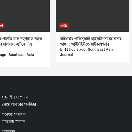
দেশ
জাতীয়
র পাহাড়ি ঢলে দহগ্রামে সড়ক
বারিধারায় পাকিস্তানি হাইকমিশনারের বাসায়
ের মালামাল আটকে দিল
আগুন; আইসিইউতে হাইকমিশনার
11 hours ago
Southeast Asia
 ago
Southeast Asia
Journal
সৃজনশীল সম্পাদক
সোমা আক্তার সানজিদা
গবেষণা সম্পাদক
পারভেজ হায়দার
প্রকাশক