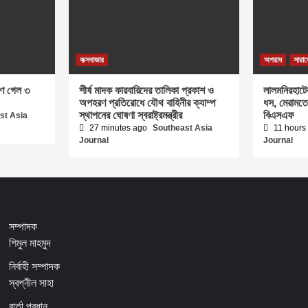
কক্সবাজার
অপরাধ
সারা
াণ গেল ৩
শীর্ষ মাদক কারবারিদের তালিকা প্রকাশ ও
লালমনিরহাটে
অপহরণ প্রতিরোধে যৌথ বাহিনীর ক্যাম্প
ধস, মেরামত
স্থাপনের ঘোষণা স্বরাষ্ট্রমন্ত্রীর
বিএসএফ
st Asia
27 minutes ago
Southeast Asia
11 hours
Journal
Journal
সম্পাদক
শিমুল মাহমুদ
নির্বাহী সম্পাদক
স্বপ্নীল সাহা
বার্তা প্রধান