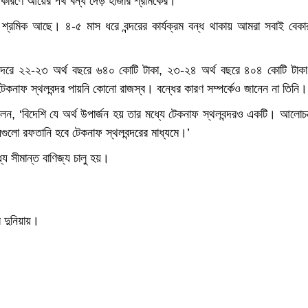
 কারণে আয়ের পথ বন্ধ দেড় হাজার শ্রমিকের।
ার শ্রমিক আছে। ৪-৫ মাস ধরে বন্দরের কার্যক্রম বন্ধ থাকায় আমরা সবাই বেক
াফ বন্দরে ২২-২৩ অর্থ বছরে ৬৪০ কোটি টাকা, ২৩-২৪ অর্থ বছরে ৪০৪ কোটি টাক
েকনাফ স্থলবন্দর পায়নি কোনো রাজস্ব। বন্ধের কারণ সম্পর্কেও জানেন না তিনি।
কা বলেন, ‘বিদেশি যে অর্থ উপার্জন হয় তার মধ্যে টেকনাফ স্থলবন্দরও একটি। আলোচ
্যগুলো রফতানি হবে টেকনাফ স্থলবন্দরের মাধ্যমে।’
ে সীমান্ত বাণিজ্য চালু হয়।
র দুনিয়ায়।