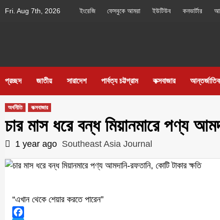
Skip
Fri. Aug 7th, 2026
ইংরেজি
ফেসবুকে আমরা
ইউটিউব
কনভার্টার
আম
to
content
Southeast
IN SEARCH OF THE TRUTH
Asia Journal
প্রচ্ছদ
জাতীয়
সারাদেশ
পার্বত্য চট্টগ্রাম
কক্সবাজার
আন্তর্জাতি
অর্থনীতি
কক্সবাজার
চার মাস ধরে বন্ধ মিয়ানমারে পণ্য আম
1 year ago
Southeast Asia Journal
“এখান থেকে শেয়ার করতে পারেন”