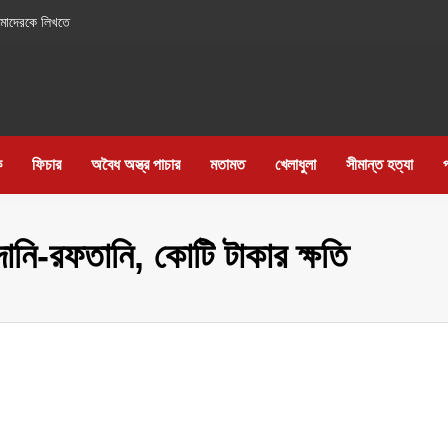
াদেরকে লিখতে
ক
ফিচার
অবৈধ অস্ত্র পাচার
মতামত
খেলাধুলা
সীমান্ত হত্যা
দানি-রফতানি, কোটি টাকার ক্ষতি