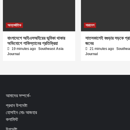
আন্তর্জাতিক
সারাদেশ
বাংলাদেশে আইএসআইয়ের ভূমিকা থাকার
সাতসকালেই বগুড়ার সড়কে প্র
অভিযোগে পাকিস্তানের প্রতিক্রিয়া
জনের
19 minutes ago
Southeast Asia
21 minutes ago
Southea
Journal
Journal
আমাদের সম্পর্কে-
প্রধান উপদেষ্টা
হোসাইন মোঃ আজহার
কলামিস্ট
উপদেষ্টা