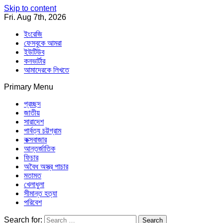
Skip to content
Fri. Aug 7th, 2026
ইংরেজি
ফেসবুকে আমরা
ইউটিউব
কনভার্টার
আমাদেরকে লিখতে
Primary Menu
Southeast Asia Journal
In Search of the Truth
Southeast Asia Journal
প্রচ্ছদ
জাতীয়
সারাদেশ
পার্বত্য চট্টগ্রাম
কক্সবাজার
আন্তর্জাতিক
ফিচার
অবৈধ অস্ত্র পাচার
মতামত
খেলাধুলা
সীমান্ত হত্যা
পরিবেশ
Search for: