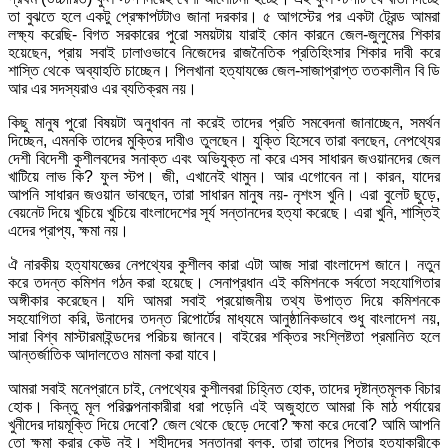
তা বুঝতে হলে একটু প্রেক্ষাপটটাও জানা দরকার। ৫ আগস্টের পর একটা ট্রেন্ড আমরা
লক্ষ্য করেছি- বিগত সরকারের পুরো সময়টায় যারাই কোন কারনে জেল-জুলুমের শিকার
হয়েছেন, প্রায় সবাই ঢালাওভাবে নিজেদের রাজনৈতিক প্রতিহিংসার শিকার দাবী করে
শাস্তি থেকে অব্যাহতি চাচ্ছেন। পিলখানা হত্যাযজ্ঞে জেল-সাজাপ্রাপ্ত ততকালীন বি ডি
আর এর সদস্যরাও এর ব্যতিক্রম নয়।
কিছু মানুষ পুরো বিষয়টা অনুধাবন না করেই তাদের প্রতি সমবেদনা জানাচ্ছেন, সমর্থন
দিচ্ছেন, এমনকি তাদের মুক্তির দাবীও তুলছেন। যুক্তি হিসেবে তারা বলছেন, নেপথ্যের
দেশী বিদেশী কুশীলবদের সনাক্ত এবং অভিযুক্ত না করে এসব সাধারন জওয়ানদের জেল
খাটিয়ে লাভ কি? ফুল স্টপ। জী, এখানেই থামুন। আর এগোবেন না। কারন, যাদের
আপনি সাধারন জওয়ান ভাবছেন, তারা সাধারন মানুষ নয়- নৃশংস খুনি। এরা বুলেট ছুড়ে,
বেয়নেট দিয়ে খুচিয়ে খুচিয়ে বাংলাদেশের সূর্য সন্তানদের হত্যা করেছে। এরা খুনি, শাস্তিই
এদের প্রাপ্য, ক্ষমা নয়।
ঐ নারকীয় হত্যাযজ্ঞের নেপথ্যের কুশীলব কারা এটা আজ সারা বাংলাদেশ জানে। নতুন
করে তদন্ত কমিশন গঠন করা হয়েছে। সেনাপ্রধান এই কমিশনকে সর্বতো সহযোগিতার
অঙ্গীকার করেছেন। যদি আমরা সবাই প্রয়োজনীয় তথ্য উপাত্ত দিয়ে কমিশনকে
সহযোগিতা করি, উনাদের তদন্ত রিপোর্টের মাধ্যমে আনুষ্ঠানিকভাবে শুধু বাংলাদেশ নয়,
সারা বিশ্ব মাস্টারমাইন্ডদের পরিচয় জানবে। বাইরের শক্তির সংশ্লিষ্টতা প্রমানিত হলে
আন্তর্জাতিক আদালতেও মামলা করা যাবে।
আমরা সবাই মনেপ্রানে চাই, নেপথ্যের কুশীলবরা চিহ্নিত হোক, তাদের দৃষ্টান্তমূলক বিচার
হোক। কিন্তু মূল পরিকল্পনাকারীরা ধরা পড়েনি এই অজুহাতে আমরা কি মাঠ পর্যায়ের
খুনীদের দায়মূক্তি দিয়ে দেবো? জেল থেকে ছেড়ে দেবো? ক্ষমা করে দেবো? আমি আপনি
তো ক্ষমা করার কেউ নই। শহীদদের সন্তানরা বলুক, তারা তাদের পিতার হত্যাকারীকে