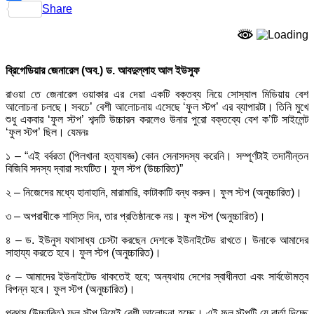
Share
ব্রিগেডিয়ার জেনারেল (অব.) ড. আবদুল্লাহ আল ইউসুফ
রাওয়া তে জেনারেল ওয়াকার এর দেয়া একটি বক্তব্য নিয়ে সোস্যাল মিডিয়ায় বেশ
আলোচনা চলছে। সবচে’ বেশী আলোচনায় এসেছে ‘ফুল স্টপ’ এর ব্যাপারটা। তিনি মুখে
শুধু একবার ‘ফুল স্টপ’ শব্দটি উচ্চারন করলেও উনার পুরো বক্তব্যে বেশ ক’টি সাইলেন্ট
‘ফুল স্টপ’ ছিল। যেমনঃ
১ – “এই বর্বরতা (পিলখানা হত্যাযজ্ঞ) কোন সেনাসদস্য করেনি। সম্পূর্ণটাই তদানীন্তন
বিজিবি সদস্য দ্বারা সংঘটিত। ফুল স্টপ (উচ্চারিত)”
২ – নিজেদের মধ্যে হানাহানি, মারামারি, কাটাকাটি বন্ধ করুন। ফুল স্টপ (অনুচ্চারিত)।
৩ – অপরাধীকে শাস্তি দিন, তার প্রতিষ্ঠানকে নয়। ফুল স্টপ (অনুচ্চারিত)।
৪ – ড. ইউনুস যথাসাধ্য চেস্টা করছেন দেশকে ইউনাইটেড রাখতে। উনাকে আমাদের
সাহায্য করতে হবে। ফুল স্টপ (অনুচ্চারিত)।
৫ – আমাদের ইউনাইটেড থাকতেই হবে; অন্যথায় দেশের স্বাধীনতা এবং সার্বভৌমত্ব
বিপন্ন হবে। ফুল স্টপ (অনুচ্চারিত)।
প্রথম (উচ্চারিত) ফুল স্টপ নিয়েই বেশী আলোচনা হচ্ছে। এই ফুল স্টপটি যে বার্তা দিচ্ছে