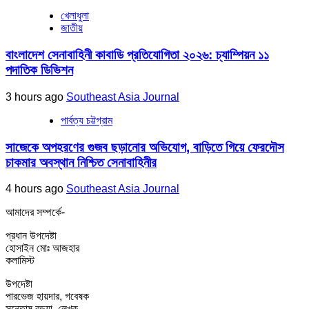
খেলাধুলা
জাতীয়
বাংলাদেশ সেনাবাহিনী কাবাডি প্রতিযোগিতা ২০২৬: চ্যাম্পিয়ন ১১
পদাতিক ডিভিশন
3 hours ago
Southeast Asia Journal
পার্বত্য চট্টগ্রাম
সাজেকে অপহরণের গুজব ছড়ানোর অভিযোগ, বাড়িতে গিয়ে ফেরদৌস
চাকমার অবস্থান নিশ্চিত সেনাবাহিনীর
4 hours ago
Southeast Asia Journal
আমাদের সম্পর্কে-
প্রধান উপদেষ্টা
হোসাইন মোঃ আজহার
কলামিস্ট
উপদেষ্টা
পারভেজ হায়দার, গবেষক
সন্তোষ বড়ুয়া, লেখক