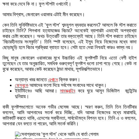
ক্ষমা করে দেবে কি না। ফুল স্টপটা ওখানেই।
আমার বিশ্বাস, জেনারেল ওয়াকার এটাই মীন করেছেন।
কেন তিনি সুনির্দিষ্টভাবে এই ‘ফুল স্টপ’ শব্দযুগল ব্যবহার করলেন? আসলে কি স্টপ করাতে
চাইছেন তিনি? পিলখানা হত্যাযজ্ঞের বিচার? অনেকেই ব্যাপারটা এভাবেই অপব্যাখ্যা
করার চেষ্টা করেছেন। অথচ উত্তরটি তার বক্তব্যেই আছে। তিনি স্টপ করাতে চাইছেন
‘বিচারহীনতার সংস্কৃতি’। তিনি স্পষ্ট বলেছেন, এই ইস্যু নিয়ে নিজেদের মধ্যে কাদা
ছোড়াছুড়ি হলে বিচার প্রক্রিয়া ব্যাহত হবে। সেটা হতে দেয়া নিশ্চয়ই কারও কাম্য নয়।
কিছু মানুষ জেনারেল ওয়াকারের মুখে উচ্চারিত এই ফুলষ্টপটি নিয়ে এতো বেশী হাইপ
তুলেছেন যে তার অনুচ্চারিত, সমধিক গুরুত্বপূর্ণ ফুলষ্টপ গুলো চাপা পড়ে গেছে। কেউ না
বুঝে করেছেন, আবার কেউ করেছেন ঠান্ডা মাথায়, সূপরিকল্পিতভাবে।
অন্যান্য খবর জানতে
এখানে
ক্লিক করুন।
ফেসবুকে
আমাদের ফলো দিয়ে সর্বশেষ সংবাদের সাথে থাকুন।
ইউটিউবেও আছি আমরা।
সাবস্ক্রাইব
করে ঘুরে আসুন ডিজিটাল কন্টেন্টের
দুনিয়ায়।
বাকী ফুলষ্টপগুলোতে অনেক গভীর মেসেজ আছে। স্মরণ করুন, তিনি তিন তিনটিবার
বললেন, আমি আপনাদের সতর্ক করে দিচ্ছি.. যদি আমরা নিজেদের মধ্যে মারামারি,
কাটাকাটি করতে থাকি, এদেশের স্বাধীনতা, সার্বভৌমত্ব বিপন্ন হবে। তিনি এ ও বললেন,
আপনারা যেন বলতে না পারেন, আমি সতর্ক করিনি।