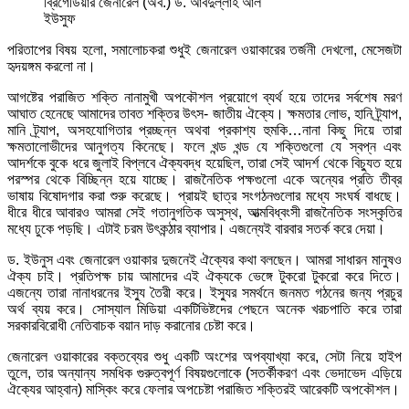
ব্রিগেডিয়ার জেনারেল (অব.) ড. আবদুল্লাহ আল
ইউসুফ
পরিতাপের বিষয় হলো, সমালোচকরা শুধুই জেনারেল ওয়াকারের তর্জনী দেখলো, মেসেজটা
হৃদয়ঙ্গম করলো না।
আগষ্টের পরাজিত শক্তি নানামুখী অপকৌশল প্রয়োগে ব্যর্থ হয়ে তাদের সর্বশেষ মরণ
আঘাত হেনেছে আমাদের তাবত শক্তির উৎস- জাতীয় ঐক্যে। ক্ষমতার লোভ, হানি ট্র্যাপ,
মানি ট্র্যাপ, অসহযোগিতার প্রচ্ছন্ন অথবা প্রকাশ্য হুমকি…নানা কিছু দিয়ে তারা
ক্ষমতালোভীদের আনুগত্য কিনেছে। ফলে খন্ড খন্ড যে শক্তিগুলো যে স্বপ্ন এবং
আদর্শকে বুকে ধরে জুলাই বিপ্লবে ঐক্যবদ্ধ হয়েছিল, তারা সেই আদর্শ থেকে বিচ্যুত হয়ে
পরস্পর থেকে বিচ্ছিন্ন হয়ে যাচ্ছে। রাজনৈতিক পক্ষগুলো একে অন্যের প্রতি তীব্র
ভাষায় বিষোদগার করা শুরু করেছে। প্রায়ই ছাত্র সংগঠনগুলোর মধ্যে সংঘর্ষ বাধছে।
ধীরে ধীরে আবারও আমরা সেই গতানুগতিক অসুস্থ, আত্মবিধ্বংসী রাজনৈতিক সংস্কৃতির
মধ্যে ঢুকে পড়ছি। এটাই চরম উৎকন্ঠার ব্যাপার। এজন্যেই বারবার সতর্ক করে দেয়া।
ড. ইউনুস এবং জেনারেল ওয়াকার দুজনেই ঐক্যের কথা বলছেন। আমরা সাধারন মানুষও
ঐক্য চাই। প্রতিপক্ষ চায় আমাদের এই ঐক্যকে ভেঙ্গে টুকরো টুকরো করে দিতে।
এজন্যে তারা নানাধরনের ইস্যু তৈরী করে। ইস্যুর সমর্থনে জনমত গঠনের জন্য প্রচুর
অর্থ ব্যয় করে। সোস্যাল মিডিয়া একটিভিষ্টদের পেছনে অনেক খরচপাতি করে তারা
সরকারবিরোধী নেতিবাচক বয়ান দাড় করানোর চেষ্টা করে।
জেনারেল ওয়াকারের বক্তব্যের শুধু একটি অংশের অপব্যাখ্যা করে, সেটা নিয়ে হাইপ
তুলে, তার অন্যান্য সমধিক গুরুত্বপূর্ণ বিষয়গুলোকে (সতর্কীকরণ এবং ভেদাভেদ এড়িয়ে
ঐক্যের আহ্বান) মাস্কিং করে ফেলার অপচেষ্টা পরাজিত শক্তিরই আরেকটি অপকৌশল।