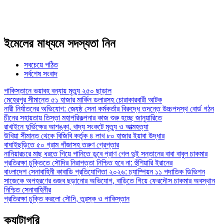
ইমেলের মাধ্যমে সদস্যতা নিন
সবচেয়ে পঠিত
সর্বশেষ সংবাদ
পাকিস্তানে ভয়াবহ বন্যায় মৃত্যু ২৫০ ছাড়াল
মেহেরপুর সীমান্তে ৫১ হাজার মার্কিন ডলারসহ চোরাকারবারী আটক
নারী নির্যাতনের অভিযোগ: জ্যেষ্ঠ সেনা কর্মকর্তার বিরুদ্ধে তদন্তে উচ্চপদস্থ বোর্ড গঠন
চীনের সহায়তায় তিস্তা মহাপরিকল্পনার কাজ শুরু হচ্ছে জানুয়ারিতে
রাখাইনে দুর্ভিক্ষের আশঙ্কা, খাদ্য সংকটে মৃত্যু ও আত্মহত্যা
উখিয়া সীমান্ত থেকে বিজিবি কর্তৃক ৪ লাখ ৮০ হাজার ইয়াবা উদ্ধার
বাঘাইছড়িতে ৫০ গ্রাম গাঁজাসহ তরুণ গ্রেপ্তার
নানিয়ারচরে মাছ ধরতে গিয়ে পানিতে ডুবে প্রাণ গেল দুই সন্তানের বাবা বাবুল চাকমার
প্রতিরক্ষা চুক্তিতে সৌদির নিরাপত্তা নিশ্চিত হবে না: হুঁশিয়ারি ইরানের
বাংলাদেশ সেনাবাহিনী কাবাডি প্রতিযোগিতা ২০২৬: চ্যাম্পিয়ন ১১ পদাতিক ডিভিশন
সাজেকে অপহরণের গুজব ছড়ানোর অভিযোগ, বাড়িতে গিয়ে ফেরদৌস চাকমার অবস্থান
নিশ্চিত সেনাবাহিনীর
প্রতিরক্ষা চুক্তি করলো সৌদি, তুরস্ক ও পাকিস্তান
ক্যাটাগরি