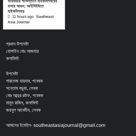
বারিধারায় পাকিস্তানি হাইকমিশনারের
বাসায় আগুন; আইসিইউতে
হাইকমিশনার
11 hours ago
Southeast
Asia Journal
প্রধান উপদেষ্টা
হোসাইন মোঃ আজহার
কলামিস্ট
উপদেষ্টা
পারভেজ হায়দার, গবেষক
সন্তোষ বড়ুয়া, লেখক
মোঃ আব্দুর রউফ, গবেষক
মামুন রাজিব, কলামিস্ট
জয়নুল আবেদীন, লেখক
আমাদের ইমেইল- southeastasiajournal@gmail.com