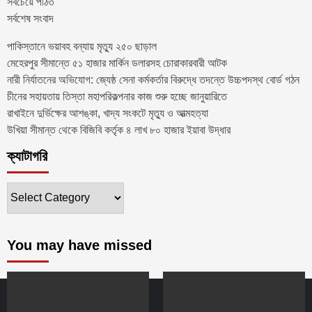
সবচেয়ে পঠিত
সর্বশেষ সংবাদ
পাকিস্তানে ভয়াবহ বন্যায় মৃত্যু ২৫০ ছাড়াল
মেহেরপুর সীমান্তে ৫১ হাজার মার্কিন ডলারসহ চোরাকারবারী আটক
নারী নির্যাতনের অভিযোগ: জ্যেষ্ঠ সেনা কর্মকর্তার বিরুদ্ধে তদন্তে উচ্চপদস্থ বোর্ড গঠন
চীনের সহায়তায় তিস্তা মহাপরিকল্পনার কাজ শুরু হচ্ছে জানুয়ারিতে
রাখাইনে দুর্ভিক্ষের আশঙ্কা, খাদ্য সংকটে মৃত্যু ও আত্মহত্যা
উখিয়া সীমান্ত থেকে বিজিবি কর্তৃক ৪ লাখ ৮০ হাজার ইয়াবা উদ্ধার
ক্যাটাগরি
ক্যাটাগরি
You may have missed