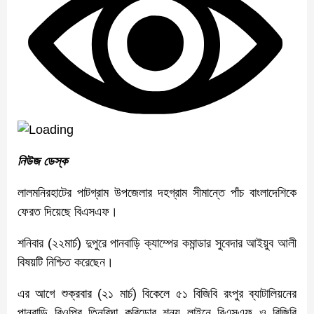
নিউজ ডেস্ক
লালমনিরহাটের পাটগ্রাম উপজেলার দহগ্রাম সীমান্তে পাঁচ বাংলাদেশিকে
ফেরত দিয়েছে বিএসএফ।
শনিবার (২২মার্চ) দুপুরে পানবাড়ি ক্যাম্পের কমান্ডার সুবেদার আইয়ুব আলী
বিষয়টি নিশ্চিত করেছেন।
এর আগে শুক্রবার (২১ মার্চ) বিকেলে ৫১ বিজিবি রংপুর ব্যাটালিয়নের
পানবাড়ি বিওপির তিনবিঘা করিডোর শূন্য লাইনে বিএসএফ ও বিজিবি