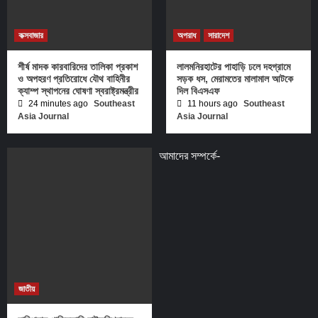
কক্সবাজার
অপরাধ
সারাদেশ
শীর্ষ মাদক কারবারিদের তালিকা প্রকাশ
লালমনিরহাটের পাহাড়ি ঢলে দহগ্রামে
ও অপহরণ প্রতিরোধে যৌথ বাহিনীর
সড়ক ধস, মেরামতের মালামাল আটকে
ক্যাম্প স্থাপনের ঘোষণা স্বরাষ্ট্রমন্ত্রীর
দিল বিএসএফ
24 minutes ago
Southeast
11 hours ago
Southeast
Asia Journal
Asia Journal
আমাদের সম্পর্কে-
জাতীয়