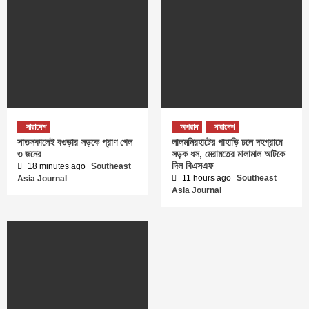
সারাদেশ
অপরাধ
সারাদেশ
সাতসকালেই বগুড়ার সড়কে প্রাণ গেল
লালমনিরহাটের পাহাড়ি ঢলে দহগ্রামে
৩ জনের
সড়ক ধস, মেরামতের মালামাল আটকে
দিল বিএসএফ
18 minutes ago
Southeast
11 hours ago
Southeast
Asia Journal
Asia Journal