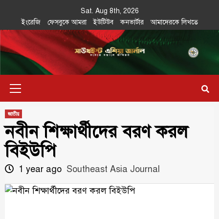
Skip
Sat. Aug 8th, 2026
to
ইংরেজি
ফেসবুকে আমরা
ইউটিউব
কনভার্টার
আমাদেরকে লিখতে
content
Southeast
IN SEARCH OF THE TRUTH
Primary
Asia Journal
Menu
জাতীয়
নবীন শিক্ষার্থীদের বরণ করল
বিইউপি
1 year ago
Southeast Asia Journal