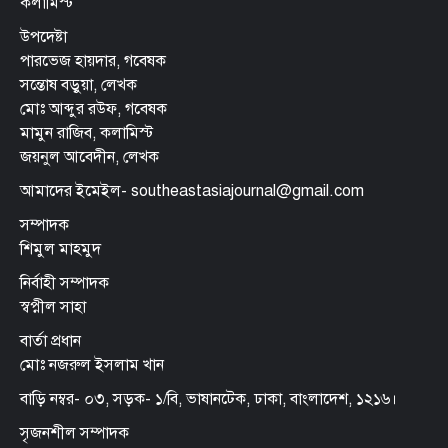
কলামিস্ট
উপদেষ্টা
পারভেজ হায়দার, গবেষক
সন্তোষ বড়ুয়া, লেখক
মোঃ আব্দুর রউফ, গবেষক
মামুন রাজিব, কলামিস্ট
জয়নুল আবেদীন, লেখক
আমাদের ইমেইল- southeastasiajournal@gmail.com
সম্পাদক
শিমুল মাহমুদ
নির্বাহী সম্পাদক
স্বপ্নীল সাহা
বার্তা প্রধান
মোঃ নজরুল ইসলাম খান
বাড়ি নম্বর- ০৩, সড়ক- ১/বি, ভাষানটেক, ঢাকা, বাংলাদেশ, ১২১৬।
সৃজনশীল সম্পাদক