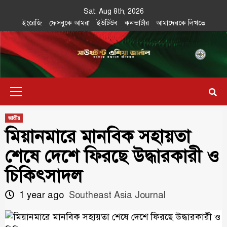
Skip
Sat. Aug 8th, 2026
to
ইংরেজি
ফেসবুকে আমরা
ইউটিউব
কনভার্টার
আমাদেরকে লিখতে
content
Southeast
IN SEARCH OF THE TRUTH
Primary
Asia Journal
Menu
জাতীয়
মিয়ানমারে মানবিক সহায়তা
শেষে দেশে ফিরছে উদ্ধারকারী ও
চিকিৎসাদল
1 year ago
Southeast Asia Journal