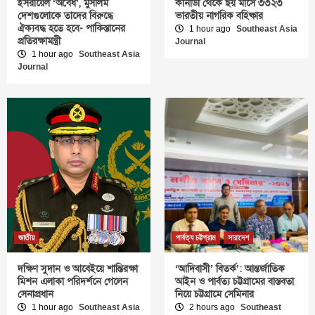
ইসরায়েল ‘অবৈধ’, মুসলিম
কানাডা থেকে ছয় মাসে ৩৩২৩
দেশগুলোকে তাদের বিরুদ্ধে
ভারতীয় নাগরিক বহিষ্কার
ঐক্যবদ্ধ হতে হবে- পাকিস্তানের
1 hour ago
Southeast Asia
প্রতিরক্ষামন্ত্রী
Journal
1 hour ago
Southeast Asia
Journal
জাতীয়
পার্বত্য চট্টগ্রাম
সারাদেশ
দক্ষিণ সুদান ও আবেইয়ে শান্তিরক্ষা
‘আদিবাসী’ বিতর্ক’: আন্তর্জাতিক
মিশন এলাকা পরিদর্শনে গেলেন
আইন ও পার্বত্য চট্টগ্রামের বাস্তবতা
সেনাপ্রধান
নিয়ে চট্টগ্রামে সেমিনার
1 hour ago
Southeast Asia
2 hours ago
Southeast