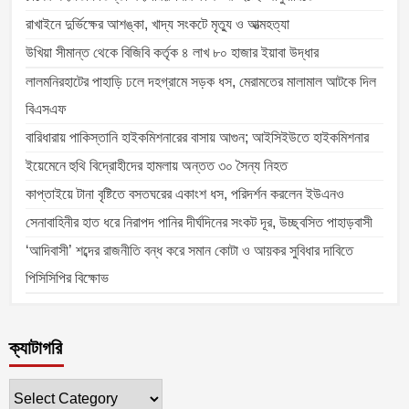
রাখাইনে দুর্ভিক্ষের আশঙ্কা, খাদ্য সংকটে মৃত্যু ও আত্মহত্যা
উখিয়া সীমান্ত থেকে বিজিবি কর্তৃক ৪ লাখ ৮০ হাজার ইয়াবা উদ্ধার
লালমনিরহাটের পাহাড়ি ঢলে দহগ্রামে সড়ক ধস, মেরামতের মালামাল আটকে দিল
বিএসএফ
বারিধারায় পাকিস্তানি হাইকমিশনারের বাসায় আগুন; আইসিইউতে হাইকমিশনার
ইয়েমেনে হুথি বিদ্রোহীদের হামলায় অন্তত ৩০ সৈন্য নিহত
কাপ্তাইয়ে টানা বৃষ্টিতে বসতঘরের একাংশ ধস, পরিদর্শন করলেন ইউএনও
সেনাবাহিনীর হাত ধরে নিরাপদ পানির দীর্ঘদিনের সংকট দূর, উচ্ছ্বসিত পাহাড়বাসী
‘আদিবাসী’ শব্দের রাজনীতি বন্ধ করে সমান কোটা ও আয়কর সুবিধার দাবিতে
পিসিসিপির বিক্ষোভ
ক্যাটাগরি
ক্যাটাগরি