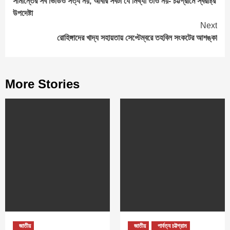
সীমান্তের সব ভিডিও সত্য নয়, আবার সবটা যে মিথ্যা তাও নয়- চট্টগ্রামে স্বরাষ্ট্র
Reading
উপদেষ্টা
Next
রোহিঙ্গাদের খাদ্য সহায়তায় সেপ্টেম্বরে তহবিল সংকটের আশঙ্কা
More Stories
জাতীয়
জাতীয়
পার্বত্য চট্টগ্রাম