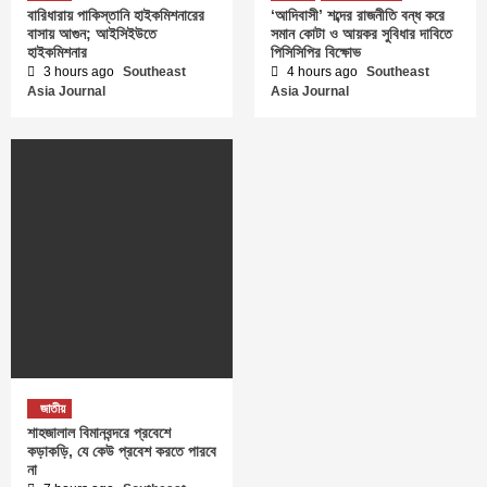
বারিধারায় পাকিস্তানি হাইকমিশনারের
‘আদিবাসী’ শব্দের রাজনীতি বন্ধ করে
বাসায় আগুন; আইসিইউতে
সমান কোটা ও আয়কর সুবিধার দাবিতে
হাইকমিশনার
পিসিসিপির বিক্ষোভ
3 hours ago
Southeast
4 hours ago
Southeast
Asia Journal
Asia Journal
জাতীয়
শাহজালাল বিমানবন্দরে প্রবেশে
কড়াকড়ি, যে কেউ প্রবেশ করতে পারবে
না