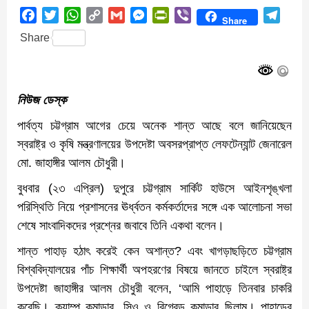
Facebook
Twitter
WhatsApp
Copy
Gmail
Messenger
PrintFriendly
Viber
Teleg
Share
Link
Share
নিউজ ডেস্ক
পার্বত্য চট্টগ্রাম আগের চেয়ে অনেক শান্ত আছে বলে জানিয়েছেন
স্বরাষ্ট্র ও কৃষি মন্ত্রণালয়ের উপদেষ্টা অবসরপ্রাপ্ত লেফটেন্যান্ট জেনারেল
মো. জাহাঙ্গীর আলম চৌধুরী।
বুধবার (২৩ এপ্রিল) দুপুরে চট্টগ্রাম সার্কিট হাউসে আইনশৃঙ্খলা
পরিস্থিতি নিয়ে প্রশাসনের ঊর্ধ্বতন কর্মকর্তাদের সঙ্গে এক আলোচনা সভা
শেষে সাংবাদিকদের প্রশ্নের জবাবে তিনি একথা বলেন।
শান্ত পাহাড় হঠাৎ করেই কেন অশান্ত? এবং খাগড়াছড়িতে চট্টগ্রাম
বিশ্ববিদ্যালয়ের পাঁচ শিক্ষার্থী অপহরণের বিষয়ে জানতে চাইলে স্বরাষ্ট্র
উপদেষ্টা জাহাঙ্গীর আলম চৌধুরী বলেন, ‘আমি পাহাড়ে তিনবার চাকরি
করেছি। ক্যাম্প কমান্ডার, সিও ও বিগ্রেড কমান্ডার ছিলাম। পাহাড়ের