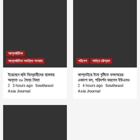
আন্তর্জাতিক
আন্তর্জাতিক সমন্বিত অপরাধ
পরিবেশ
পার্বত্য চট্টগ্রাম
ইয়েমেনে হুথি বিদ্রোহীদের হামলায়
কাপ্তাইয়ে টানা বৃষ্টিতে বসতঘরের
অন্তত ৩০ সৈন্য নিহত
একাংশ ধস, পরিদর্শন করলেন ইউএনও
3 hours ago
Southeast
4 hours ago
Southeast
Asia Journal
Asia Journal