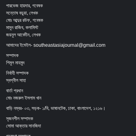
পারভেজ হায়দার, গবেষক
সন্তোষ বড়ুয়া, লেখক
মোঃ আব্দুর রউফ, গবেষক
মামুন রাজিব, কলামিস্ট
জয়নুল আবেদীন, লেখক
আমাদের ইমেইল- southeastasiajournal@gmail.com
সম্পাদক
শিমুল মাহমুদ
নির্বাহী সম্পাদক
স্বপ্নীল সাহা
বার্তা প্রধান
মোঃ নজরুল ইসলাম খান
বাড়ি নম্বর- ০৩, সড়ক- ১/বি, ভাষানটেক, ঢাকা, বাংলাদেশ, ১২১৬।
সৃজনশীল সম্পাদক
সোমা আক্তার সানজিদা