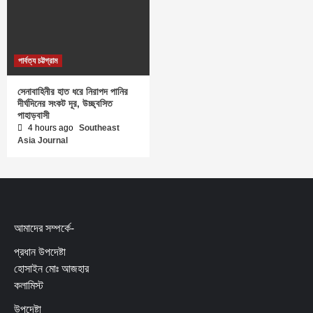
পার্বত্য চট্টগ্রাম
সেনাবাহিনীর হাত ধরে নিরাপদ পানির
দীর্ঘদিনের সংকট দূর, উচ্ছ্বসিত
পাহাড়বাসী
4 hours ago
Southeast
Asia Journal
আমাদের সম্পর্কে-
প্রধান উপদেষ্টা
হোসাইন মোঃ আজহার
কলামিস্ট
উপদেষ্টা