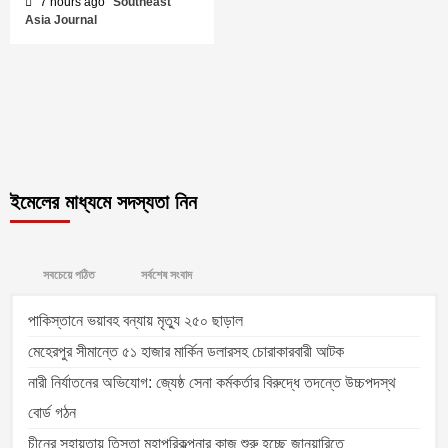
7 hours ago
Southeast
Asia Journal
ইমেলের মাধ্যমে সদস্যতা নিন
সবচেয়ে পঠিত
সর্বশেষ সংবাদ
পাকিস্তানে ভয়াবহ বন্যায় মৃত্যু ২৫০ ছাড়াল
মেহেরপুর সীমান্তে ৫১ হাজার মার্কিন ডলারসহ চোরাকারবারী আটক
নারী নির্যাতনের অভিযোগ: জ্যেষ্ঠ সেনা কর্মকর্তার বিরুদ্ধে তদন্তে উচ্চপদস্থ
বোর্ড গঠন
চীনের সহায়তায় তিস্তা মহাপরিকল্পনার কাজ শুরু হচ্ছে জানুয়ারিতে