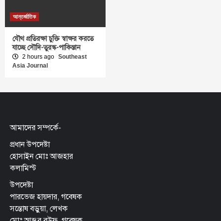
আন্তর্জাতিক
যৌথ প্রতিরক্ষা চুক্তি স্বাক্ষর করতে
যাচ্ছে সৌদি-তুরস্ক-পাকিস্তান
2 hours ago
Southeast
Asia Journal
আমাদের সম্পর্কে-
প্রধান উপদেষ্টা
হোসাইন মোঃ আজহার
কলামিস্ট
উপদেষ্টা
পারভেজ হায়দার, গবেষক
সন্তোষ বড়ুয়া, লেখক
মোঃ আব্দুর রউফ, গবেষক