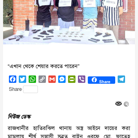
“এখান থেকে শেয়ার করতে পারেন”
Facebook
Twitter
WhatsApp
Copy
Gmail
Messenger
PrintFriendly
Viber
Tele
Share
Link
Share
নিউজ ডেস্ক
রাজধানীর হাতিরঝিল থানায় অস্ত্র আইনে দায়ের করা
মামলায় শীর্ষ সন্ত্রাসী সুব্রত বাইন ওরফে মো. ফাতেহ