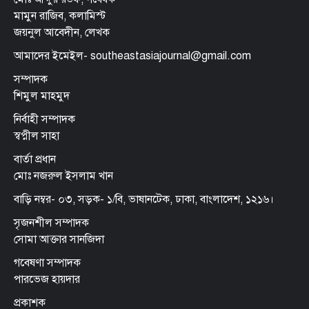
মামুন রাজিব, কলামিস্ট
জয়নুল আবেদীন, লেখক
আমাদের ইমেইল- southeastasiajournal@gmail.com
সম্পাদক
শিমুল মাহমুদ
নির্বাহী সম্পাদক
স্বপ্নীল সাহা
বার্তা প্রধান
মোঃ নজরুল ইসলাম খান
বাড়ি নম্বর- ০৩, সড়ক- ১/বি, ভাষানটেক, ঢাকা, বাংলাদেশ, ১২১৬।
সৃজনশীল সম্পাদক
সোমা আক্তার সানজিদা
গবেষণা সম্পাদক
পারভেজ হায়দার
প্রকাশক