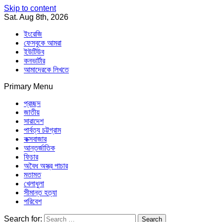
Skip to content
Sat. Aug 8th, 2026
ইংরেজি
ফেসবুকে আমরা
ইউটিউব
কনভার্টার
আমাদেরকে লিখতে
Primary Menu
Southeast Asia Journal
In Search of the Truth
Southeast Asia Journal
প্রচ্ছদ
জাতীয়
সারাদেশ
পার্বত্য চট্টগ্রাম
কক্সবাজার
আন্তর্জাতিক
ফিচার
অবৈধ অস্ত্র পাচার
মতামত
খেলাধুলা
সীমান্ত হত্যা
পরিবেশ
Search for: