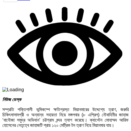
নিউজ ডেস্ক
সম্প্রতি শক্তিশালী ভূমিকম্পে ক্ষতিগ্রস্ত মিয়ানমারের উদ্দেশ্যে ত্রাণ, জরুরি
চিকিৎসাসামগ্রী ও অন্যান্য সহায়তা নিয়ে মঙ্গলবার (৮ এপ্রিল) নৌবাহিনীর জাহাজ
‘বানৌজা সমুদ্র অভিযান’ চট্টগ্রাম বন্দর ত্যাগ করেছে। ক্যাপ্টেন মোহাম্মদ আরিফ
হোসেনের নেতৃত্বে জাহাজটি প্রায় ১২০ মেট্রিক টন ত্রাণ নিয়ে মিয়ানমার যায়।