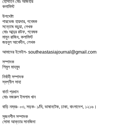
হোসাইন মোঃ আজহার
কলামিস্ট
উপদেষ্টা
পারভেজ হায়দার, গবেষক
সন্তোষ বড়ুয়া, লেখক
মোঃ আব্দুর রউফ, গবেষক
মামুন রাজিব, কলামিস্ট
জয়নুল আবেদীন, লেখক
আমাদের ইমেইল- southeastasiajournal@gmail.com
সম্পাদক
শিমুল মাহমুদ
নির্বাহী সম্পাদক
স্বপ্নীল সাহা
বার্তা প্রধান
মোঃ নজরুল ইসলাম খান
বাড়ি নম্বর- ০৩, সড়ক- ১/বি, ভাষানটেক, ঢাকা, বাংলাদেশ, ১২১৬।
সৃজনশীল সম্পাদক
সোমা আক্তার সানজিদা