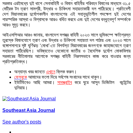
সরকার এরইমধ্যে দুই ধাপে সেনাবাহিনী ও বিমান বাহিনীর পরিবহন বিমানের মাধ্যমে ৩১.৫
মেট্রিক টন ত্রাণ সামগ্রী, উদ্ধার ও চিকিৎসা সহায়তাকারী দল পাঠিয়েছে। প্রতিবেশী
দেশ মিয়ানমারের দুর্যোগকালীন বাংলাদেশের এই সহানুভূতিশীল পদক্ষেপ দুই দেশের
পারস্পরিক আস্থা ও বিশ্বাসকে আরও বর্ধিত করবে এবং দুই দেশের বন্ধুত্বপূর্ণ সম্পর্ককে
আরও সুদৃঢ় করবে।
আইএসপিআর আরও জানায়, বাংলাদেশ সশস্ত্র বাহিনী ২০২৩ সালে ভূমিকম্পে ক্ষতিগ্রস্ত
তুরস্কে বিমানযোগে ত্রাণ এবং উদ্ধার ও চিকিৎসা সহায়তা দল পাঠায় এবং ২০২৩ সালে
বঙ্গোপসাগরে সৃষ্ট ঘূর্ণিঝড় ‘মোখা’-তে বিপর্যস্ত মিয়ানমারের জনগণকে জাহাজযোগে ত্রাণ
সহায়তা পাঠিয়েছিল। ভবিষ্যতেও যেকোনো জাতীয় ও বৈদেশিক দুর্যোগ মোকাবিলায়
সরকারের নীতিমালার আলোকে সশস্ত্র বাহিনী নিরলসভাবে কাজ করে যাওয়ার জন্য
প্রতিশ্রুতিবদ্ধ।
অন্যান্য খবর জানতে
এখানে
ক্লিক করুন।
ফেসবুকে
আমাদের ফলো দিয়ে সর্বশেষ সংবাদের সাথে থাকুন।
ইউটিউবেও আছি আমরা।
সাবস্ক্রাইব
করে ঘুরে আসুন ডিজিটাল কন্টেন্টের
দুনিয়ায়।
Southeast Asia Journal
See author's posts