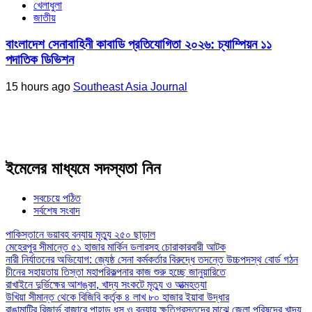
খেলাধুলা
জাতীয়
বাংলাদেশ সেনাবাহিনী কাবাডি প্রতিযোগিতা ২০২৬: চ্যাম্পিয়ন ১১
পদাতিক ডিভিশন
15 hours ago
Southeast Asia Journal
ইমেলের মাধ্যমে সদস্যতা নিন
সবচেয়ে পঠিত
সর্বশেষ সংবাদ
পাকিস্তানে ভয়াবহ বন্যায় মৃত্যু ২৫০ ছাড়াল
মেহেরপুর সীমান্তে ৫১ হাজার মার্কিন ডলারসহ চোরাকারবারী আটক
নারী নির্যাতনের অভিযোগ: জ্যেষ্ঠ সেনা কর্মকর্তার বিরুদ্ধে তদন্তে উচ্চপদস্থ বোর্ড গঠন
চীনের সহায়তায় তিস্তা মহাপরিকল্পনার কাজ শুরু হচ্ছে জানুয়ারিতে
রাখাইনে দুর্ভিক্ষের আশঙ্কা, খাদ্য সংকটে মৃত্যু ও আত্মহত্যা
উখিয়া সীমান্ত থেকে বিজিবি কর্তৃক ৪ লাখ ৮০ হাজার ইয়াবা উদ্ধার
রাঙামাটির রিজার্ভ বাজারে পাহাড় ধস ও বন্যায় ক্ষতিগ্রস্তদের মাঝে জেলা পরিষদের খাদ্য