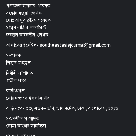
পারভেজ হায়দার, গবেষক
সন্তোষ বড়ুয়া, লেখক
মোঃ আব্দুর রউফ, গবেষক
মামুন রাজিব, কলামিস্ট
জয়নুল আবেদীন, লেখক
আমাদের ইমেইল- southeastasiajournal@gmail.com
সম্পাদক
শিমুল মাহমুদ
নির্বাহী সম্পাদক
স্বপ্নীল সাহা
বার্তা প্রধান
মোঃ নজরুল ইসলাম খান
বাড়ি নম্বর- ০৩, সড়ক- ১/বি, ভাষানটেক, ঢাকা, বাংলাদেশ, ১২১৬।
সৃজনশীল সম্পাদক
সোমা আক্তার সানজিদা