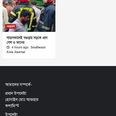
সারাদেশ
সাতসকালেই বগুড়ার সড়কে প্রাণ
গেল ৩ জনের
4 hours ago
Southeast
Asia Journal
আমাদের সম্পর্কে-
প্রধান উপদেষ্টা
হোসাইন মোঃ আজহার
কলামিস্ট
উপদেষ্টা