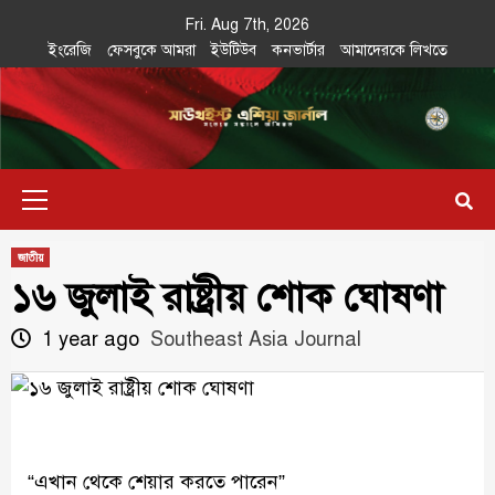
Skip
Fri. Aug 7th, 2026
to
ইংরেজি
ফেসবুকে আমরা
ইউটিউব
কনভার্টার
আমাদেরকে লিখতে
content
Southeast
IN SEARCH OF THE TRUTH
Primary
Asia Journal
Menu
জাতীয়
১৬ জুলাই রাষ্ট্রীয় শোক ঘোষণা
1 year ago
Southeast Asia Journal
“এখান থেকে শেয়ার করতে পারেন”