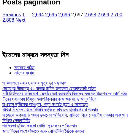
Posts pagination
Previous
1
…
2,694
2,695
2,696
2,697
2,698
2,699
2,700
…
2,808
Next
ইমেলের মাধ্যমে সদস্যতা নিন
সবচেয়ে পঠিত
সর্বশেষ সংবাদ
পাকিস্তানে ভয়াবহ বন্যায় মৃত্যু ২৫০ ছাড়াল
মেহেরপুর সীমান্তে ৫১ হাজার মার্কিন ডলারসহ চোরাকারবারী আটক
নারী নির্যাতনের অভিযোগ: জ্যেষ্ঠ সেনা কর্মকর্তার বিরুদ্ধে তদন্তে উচ্চপদস্থ বোর্ড গঠন
চীনের সহায়তায় তিস্তা মহাপরিকল্পনার কাজ শুরু হচ্ছে জানুয়ারিতে
রাখাইনে দুর্ভিক্ষের আশঙ্কা, খাদ্য সংকটে মৃত্যু ও আত্মহত্যা
উখিয়া সীমান্ত থেকে বিজিবি কর্তৃক ৪ লাখ ৮০ হাজার ইয়াবা উদ্ধার
সাজেকে অপহরণের গুজব ছড়ানোর অভিযোগ, বাড়িতে গিয়ে ফেরদৌস চাকমার অবস্থান
নিশ্চিত সেনাবাহিনীর
প্রতিরক্ষা চুক্তি করলো সৌদি, তুরস্ক ও পাকিস্তান
জুমচাষিদের পাশে দাঁড়াতে হবে- গোলটেবিল বৈঠকে বক্তরা