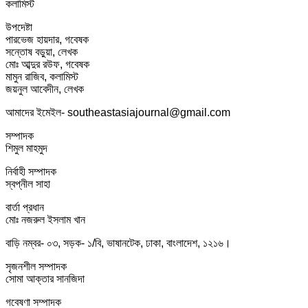
কলামিস্ট
উপদেষ্টা
পারভেজ হায়দার, গবেষক
সন্তোষ বড়ুয়া, লেখক
মোঃ আব্দুর রউফ, গবেষক
মামুন রাজিব, কলামিস্ট
জয়নুল আবেদীন, লেখক
আমাদের ইমেইল- southeastasiajournal@gmail.com
সম্পাদক
শিমুল মাহমুদ
নির্বাহী সম্পাদক
স্বপ্নীল সাহা
বার্তা প্রধান
মোঃ নজরুল ইসলাম খান
বাড়ি নম্বর- ০৩, সড়ক- ১/বি, ভাষানটেক, ঢাকা, বাংলাদেশ, ১২১৬।
সৃজনশীল সম্পাদক
সোমা আক্তার সানজিদা
গবেষণা সম্পাদক