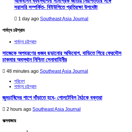
অভিবাসন ব্যবস্থাপনা সামগ্রিক জাতীয় নিরাপত্তার সঙ্গে
সরাসরি সম্পর্কিত- বিইউপিতে প্রতিরক্ষা উপদেষ্টা
1 day ago
Southeast Asia Journal
পার্বত্য চট্টগ্রাম
পার্বত্য চট্টগ্রাম
সাজেকে অপহরণের গুজব ছড়ানোর অভিযোগ, বাড়িতে গিয়ে ফেরদৌস
চাকমার অবস্থান নিশ্চিত সেনাবাহিনীর
48 minutes ago
Southeast Asia Journal
পরিবেশ
পার্বত্য চট্টগ্রাম
জুমচাষিদের পাশে দাঁড়াতে হবে- গোলটেবিল বৈঠকে বক্তরা
2 hours ago
Southeast Asia Journal
কক্সবাজার